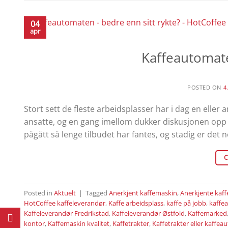
04
apr
Kaffeautomate
POSTED ON
4
Stort sett de fleste arbeidsplasser har i dag en eller
ansatte, og en gang imellom dukker diskusjonen opp o
pågått så lenge tilbudet har fantes, og stadig er det
C
Posted in
Aktuelt
|
Tagged
Anerkjent kaffemaskin
,
Anerkjente kaf
HotCoffee kaffeleverandør
,
Kaffe arbeidsplass
,
kaffe på jobb
,
kaffe
Kaffeleverandør Fredrikstad
,
Kaffeleverandør Østfold
,
Kaffemarked
kontor
,
Kaffemaskin kvalitet
,
Kaffetrakter
,
Kaffetrakter eller kaffe