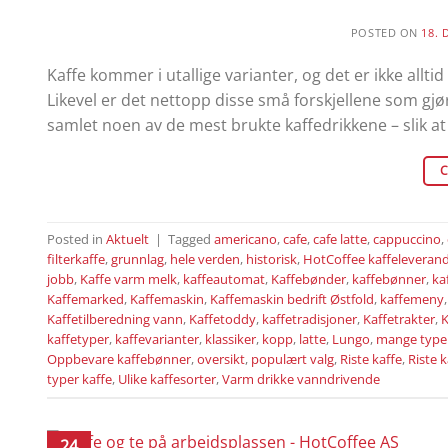
POSTED ON
18. 
Kaffe kommer i utallige varianter, og det er ikke allti
Likevel er det nettopp disse små forskjellene som gjør
samlet noen av de mest brukte kaffedrikkene – slik at 
C
Posted in
Aktuelt
|
Tagged
americano
,
cafe
,
cafe latte
,
cappuccino
,
filterkaffe
,
grunnlag
,
hele verden
,
historisk
,
HotCoffee kaffeleveran
jobb
,
Kaffe varm melk
,
kaffeautomat
,
Kaffebønder
,
kaffebønner
,
ka
Kaffemarked
,
Kaffemaskin
,
Kaffemaskin bedrift Østfold
,
kaffemeny
Kaffetilberedning vann
,
Kaffetoddy
,
kaffetradisjoner
,
Kaffetrakter
,
K
kaffetyper
,
kaffevarianter
,
klassiker
,
kopp
,
latte
,
Lungo
,
mange typer
Oppbevare kaffebønner
,
oversikt
,
populært valg
,
Riste kaffe
,
Riste 
typer kaffe
,
Ulike kaffesorter
,
Varm drikke vanndrivende
24