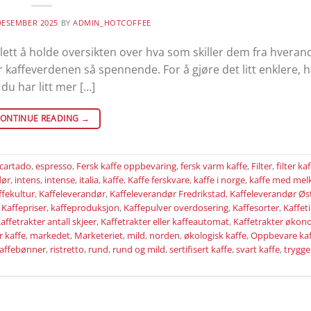
DESEMBER 2025
BY
ADMIN_HOTCOFFEE
d lett å holde oversikten over hva som skiller dem fra hveran
 kaffeverdenen så spennende. For å gjøre det litt enklere, h
du har litt mer […]
ONTINUE READING
→
cartado
,
espresso
,
Fersk kaffe oppbevaring
,
fersk varm kaffe
,
Filter
,
filter ka
dør
,
intens
,
intense
,
italia
,
kaffe
,
Kaffe ferskvare
,
kaffe i norge
,
kaffe med mel
ffekultur
,
Kaffeleverandør
,
Kaffeleverandør Fredrikstad
,
Kaffeleverandør Øs
,
Kaffepriser
,
kaffeproduksjon
,
Kaffepulver overdosering
,
Kaffesorter
,
Kaffet
affetrakter antall skjeer
,
Kaffetrakter eller kaffeautomat
,
Kaffetrakter økon
 kaffe
,
markedet
,
Marketeriet
,
mild
,
norden
,
økologisk kaffe
,
Oppbevare kaf
kaffebønner
,
ristretto
,
rund
,
rund og mild
,
sertifisert kaffe
,
svart kaffe
,
trygge