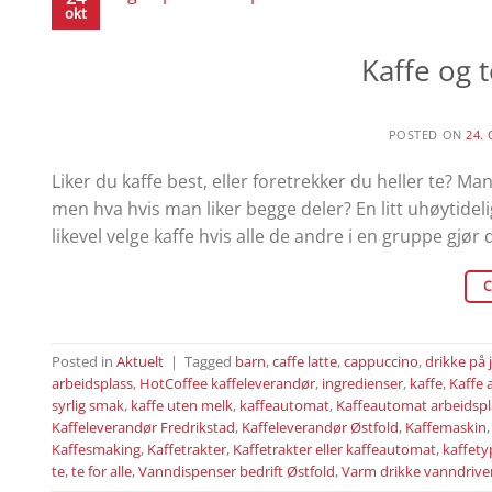
okt
Kaffe og 
POSTED ON
24.
Liker du kaffe best, eller foretrekker du heller te? 
men hva hvis man liker begge deler? En litt uhøytideli
likevel velge kaffe hvis alle de andre i en gruppe gjør d
C
Posted in
Aktuelt
|
Tagged
barn
,
caffe latte
,
cappuccino
,
drikke på 
arbeidsplass
,
HotCoffee kaffeleverandør
,
ingredienser
,
kaffe
,
Kaffe 
syrlig smak
,
kaffe uten melk
,
kaffeautomat
,
Kaffeautomat arbeidspl
Kaffeleverandør Fredrikstad
,
Kaffeleverandør Østfold
,
Kaffemaskin
Kaffesmaking
,
Kaffetrakter
,
Kaffetrakter eller kaffeautomat
,
kaffety
te
,
te for alle
,
Vanndispenser bedrift Østfold
,
Varm drikke vanndriv