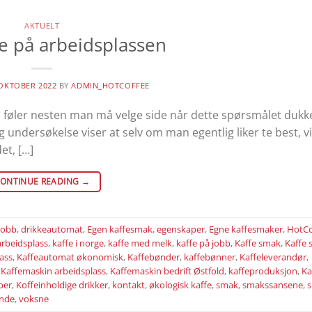
AKTUELT
te på arbeidsplassen
 OKTOBER 2022
BY
ADMIN_HOTCOFFEE
Man føler nesten man må velge side når dette spørsmålet dukk
g undersøkelse viser at selv om man egentlig liker te best, v
et, […]
ONTINUE READING
→
jobb
,
drikkeautomat
,
Egen kaffesmak
,
egenskaper
,
Egne kaffesmaker
,
HotCo
arbeidsplass
,
kaffe i norge
,
kaffe med melk
,
kaffe på jobb
,
Kaffe smak
,
Kaffe 
ass
,
Kaffeautomat økonomisk
,
Kaffebønder
,
kaffebønner
,
Kaffeleverandør
,
,
Kaffemaskin arbeidsplass
,
Kaffemaskin bedrift Østfold
,
kaffeproduksjon
,
Ka
per
,
Koffeinholdige drikker
,
kontakt
,
økologisk kaffe
,
smak
,
smakssansene
,
s
ende
,
voksne