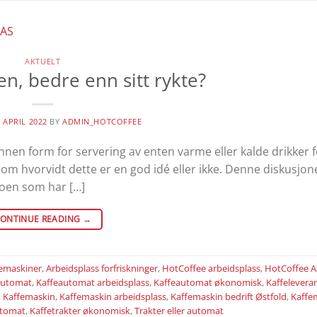
AKTUELT
n, bedre enn sitt rykte?
. APRIL 2022
BY
ADMIN_HOTCOFFEE
 annen form for servering av enten varme eller kalde drikker f
m hvorvidt dette er en god idé eller ikke. Denne diskusjon
 noen som har […]
ONTINUE READING
→
femaskiner
,
Arbeidsplass forfriskninger
,
HotCoffee arbeidsplass
,
HotCoffee A
automat
,
Kaffeautomat arbeidsplass
,
Kaffeautomat økonomisk
,
Kaffelevera
,
Kaffemaskin
,
Kaffemaskin arbeidsplass
,
Kaffemaskin bedrift Østfold
,
Kaffe
automat
,
Kaffetrakter økonomisk
,
Trakter eller automat