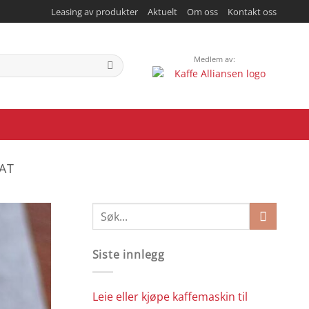
Leasing av produkter
Aktuelt
Om oss
Kontakt oss
Medlem av:
AT
Siste innlegg
Leie eller kjøpe kaffemaskin til