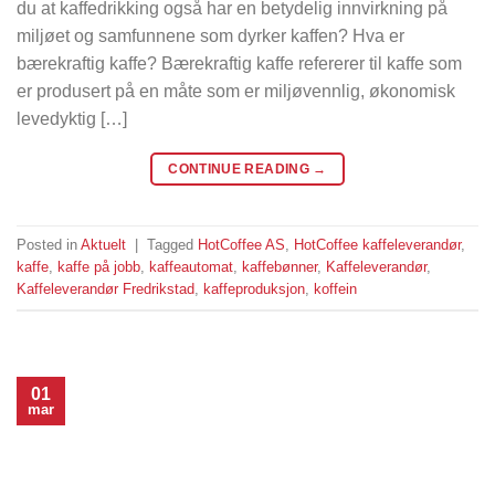
du at kaffedrikking også har en betydelig innvirkning på
miljøet og samfunnene som dyrker kaffen? Hva er
bærekraftig kaffe? Bærekraftig kaffe refererer til kaffe som
er produsert på en måte som er miljøvennlig, økonomisk
levedyktig […]
CONTINUE READING
→
Posted in
Aktuelt
|
Tagged
HotCoffee AS
,
HotCoffee kaffeleverandør
,
kaffe
,
kaffe på jobb
,
kaffeautomat
,
kaffebønner
,
Kaffeleverandør
,
Kaffeleverandør Fredrikstad
,
kaffeproduksjon
,
koffein
01
mar