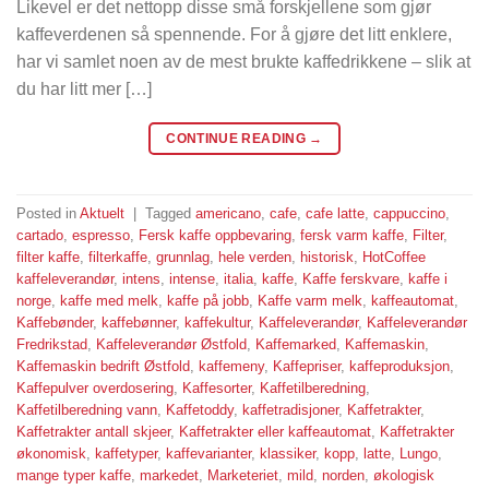
Likevel er det nettopp disse små forskjellene som gjør
kaffeverdenen så spennende. For å gjøre det litt enklere,
har vi samlet noen av de mest brukte kaffedrikkene – slik at
du har litt mer […]
CONTINUE READING
→
Posted in
Aktuelt
|
Tagged
americano
,
cafe
,
cafe latte
,
cappuccino
,
cartado
,
espresso
,
Fersk kaffe oppbevaring
,
fersk varm kaffe
,
Filter
,
filter kaffe
,
filterkaffe
,
grunnlag
,
hele verden
,
historisk
,
HotCoffee
kaffeleverandør
,
intens
,
intense
,
italia
,
kaffe
,
Kaffe ferskvare
,
kaffe i
norge
,
kaffe med melk
,
kaffe på jobb
,
Kaffe varm melk
,
kaffeautomat
,
Kaffebønder
,
kaffebønner
,
kaffekultur
,
Kaffeleverandør
,
Kaffeleverandør
Fredrikstad
,
Kaffeleverandør Østfold
,
Kaffemarked
,
Kaffemaskin
,
Kaffemaskin bedrift Østfold
,
kaffemeny
,
Kaffepriser
,
kaffeproduksjon
,
Kaffepulver overdosering
,
Kaffesorter
,
Kaffetilberedning
,
Kaffetilberedning vann
,
Kaffetoddy
,
kaffetradisjoner
,
Kaffetrakter
,
Kaffetrakter antall skjeer
,
Kaffetrakter eller kaffeautomat
,
Kaffetrakter
økonomisk
,
kaffetyper
,
kaffevarianter
,
klassiker
,
kopp
,
latte
,
Lungo
,
mange typer kaffe
,
markedet
,
Marketeriet
,
mild
,
norden
,
økologisk