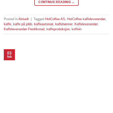
CONTINUE READING
→
Posted in
Aktuelt
|
Tagged
HotCoffee AS
,
HotCoffee kaffeleverandør
,
kaffe
,
kaffe på jobb
,
kaffeautomat
,
kaffebønner
,
Kaffeleverandør
,
Kaffeleverandør Fredrikstad
,
kaffeproduksjon
,
koffein
03
feb