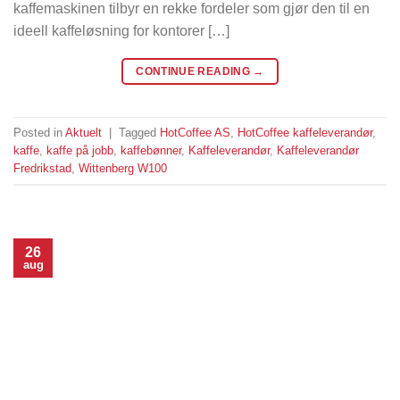
kaffemaskinen tilbyr en rekke fordeler som gjør den til en
ideell kaffeløsning for kontorer […]
CONTINUE READING
→
Posted in
Aktuelt
|
Tagged
HotCoffee AS
,
HotCoffee kaffeleverandør
,
kaffe
,
kaffe på jobb
,
kaffebønner
,
Kaffeleverandør
,
Kaffeleverandør
Fredrikstad
,
Wittenberg W100
26
aug