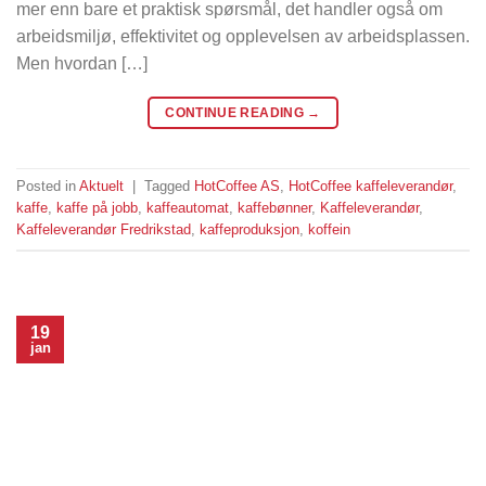
mer enn bare et praktisk spørsmål, det handler også om
arbeidsmiljø, effektivitet og opplevelsen av arbeidsplassen.
Men hvordan […]
CONTINUE READING
→
Posted in
Aktuelt
|
Tagged
HotCoffee AS
,
HotCoffee kaffeleverandør
,
kaffe
,
kaffe på jobb
,
kaffeautomat
,
kaffebønner
,
Kaffeleverandør
,
Kaffeleverandør Fredrikstad
,
kaffeproduksjon
,
koffein
19
jan