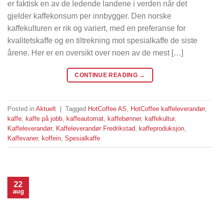
er faktisk en av de ledende landene i verden når det
gjelder kaffekonsum per innbygger. Den norske
kaffekulturen er rik og variert, med en preferanse for
kvalitetskaffe og en tiltrekning mot spesialkaffe de siste
årene. Her er en oversikt over noen av de mest […]
CONTINUE READING
→
Posted in
Aktuelt
|
Tagged
HotCoffee AS
,
HotCoffee kaffeleverandør
,
kaffe
,
kaffe på jobb
,
kaffeautomat
,
kaffebønner
,
kaffekultur
,
Kaffeleverandør
,
Kaffeleverandør Fredrikstad
,
kaffeproduksjon
,
Kaffevaner
,
koffein
,
Spesialkaffe
22
aug