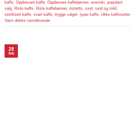
kaffe
,
Oppbevare kaffe
,
Oppbevare kaffebønner
,
oversikt
,
populært
valg
,
Riste kaffe
,
Riste kaffebønner
,
ristretto
,
rund
,
rund og mild
,
sertifisert kaffe
,
svart kaffe
,
trygge valget
,
typer kaffe
,
Ulike kaffesorter
,
Varm drikke vanndrivende
28
feb