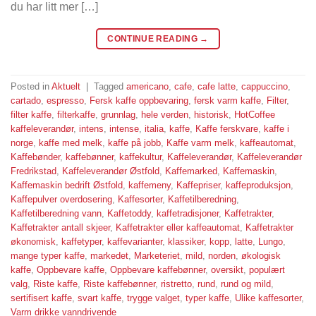
du har litt mer […]
CONTINUE READING
→
Posted in
Aktuelt
|
Tagged
americano
,
cafe
,
cafe latte
,
cappuccino
,
cartado
,
espresso
,
Fersk kaffe oppbevaring
,
fersk varm kaffe
,
Filter
,
filter kaffe
,
filterkaffe
,
grunnlag
,
hele verden
,
historisk
,
HotCoffee
kaffeleverandør
,
intens
,
intense
,
italia
,
kaffe
,
Kaffe ferskvare
,
kaffe i
norge
,
kaffe med melk
,
kaffe på jobb
,
Kaffe varm melk
,
kaffeautomat
,
Kaffebønder
,
kaffebønner
,
kaffekultur
,
Kaffeleverandør
,
Kaffeleverandør
Fredrikstad
,
Kaffeleverandør Østfold
,
Kaffemarked
,
Kaffemaskin
,
Kaffemaskin bedrift Østfold
,
kaffemeny
,
Kaffepriser
,
kaffeproduksjon
,
Kaffepulver overdosering
,
Kaffesorter
,
Kaffetilberedning
,
Kaffetilberedning vann
,
Kaffetoddy
,
kaffetradisjoner
,
Kaffetrakter
,
Kaffetrakter antall skjeer
,
Kaffetrakter eller kaffeautomat
,
Kaffetrakter
økonomisk
,
kaffetyper
,
kaffevarianter
,
klassiker
,
kopp
,
latte
,
Lungo
,
mange typer kaffe
,
markedet
,
Marketeriet
,
mild
,
norden
,
økologisk
kaffe
,
Oppbevare kaffe
,
Oppbevare kaffebønner
,
oversikt
,
populært
valg
,
Riste kaffe
,
Riste kaffebønner
,
ristretto
,
rund
,
rund og mild
,
sertifisert kaffe
,
svart kaffe
,
trygge valget
,
typer kaffe
,
Ulike kaffesorter
,
Varm drikke vanndrivende