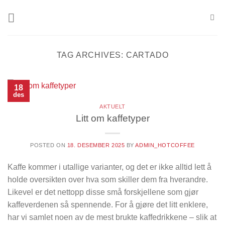
Skip
to
content
TAG ARCHIVES:
CARTADO
18
des
AKTUELT
Litt om kaffetyper
POSTED ON
18. DESEMBER 2025
BY
ADMIN_HOTCOFFEE
Kaffe kommer i utallige varianter, og det er ikke alltid lett å
holde oversikten over hva som skiller dem fra hverandre.
Likevel er det nettopp disse små forskjellene som gjør
kaffeverdenen så spennende. For å gjøre det litt enklere,
har vi samlet noen av de mest brukte kaffedrikkene – slik at