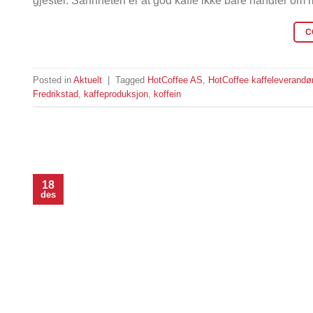
gjester. Sannheten er at god kaffe ikke bare handler om
C
Posted in
Aktuelt
|
Tagged
HotCoffee AS
,
HotCoffee kaffeleverandø
Fredrikstad
,
kaffeproduksjon
,
koffein
18
des