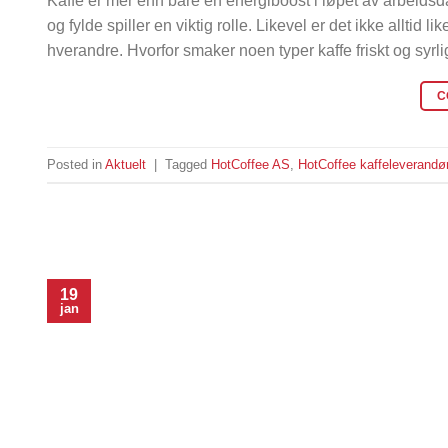
Kaffe er mer enn bare en energiboost i løpet av arbeids
og fylde spiller en viktig rolle. Likevel er det ikke alltid 
hverandre. Hvorfor smaker noen typer kaffe friskt og syrli
C
Posted in
Aktuelt
|
Tagged
HotCoffee AS
,
HotCoffee kaffeleverandø
19
jan