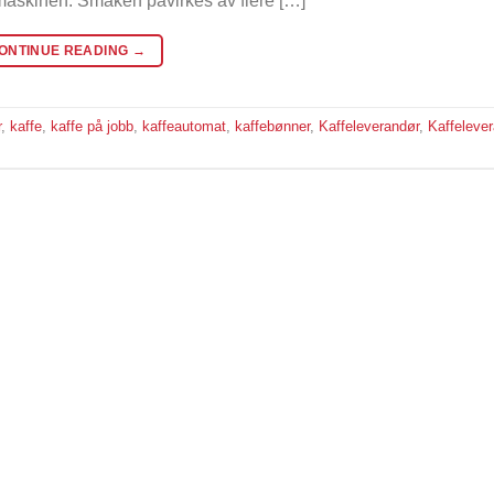
 maskinen. Smaken påvirkes av flere […]
ONTINUE READING
→
r
,
kaffe
,
kaffe på jobb
,
kaffeautomat
,
kaffebønner
,
Kaffeleverandør
,
Kaffeleve