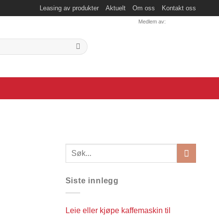
Leasing av produkter
Aktuelt
Om oss
Kontakt oss
Medlem av:
Siste innlegg
Leie eller kjøpe kaffemaskin til