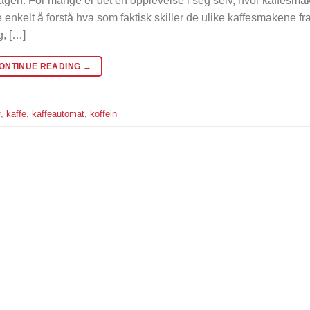
dagen. For mange er det en opplevelse i seg selv, hvor kaffesma
like enkelt å forstå hva som faktisk skiller de ulike kaffesmakene fr
g, […]
ONTINUE READING
→
r
,
kaffe
,
kaffeautomat
,
koffein