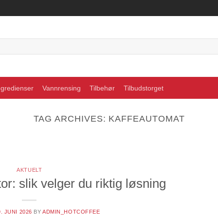
ngredienser
Vannrensing
Tilbehør
Tilbudstorget
TAG ARCHIVES:
KAFFEAUTOMAT
AKTUELT
or: slik velger du riktig løsning
9. JUNI 2026
BY
ADMIN_HOTCOFFEE