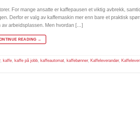
torer. For mange ansatte er kaffepausen et viktig avbrekk, samt
gen. Derfor er valg av kaffemaskin mer enn bare et praktisk spør
en av arbeidsplassen. Men hvordan […]
ONTINUE READING
→
r
,
kaffe
,
kaffe på jobb
,
kaffeautomat
,
kaffebønner
,
Kaffeleverandør
,
Kaffeleve