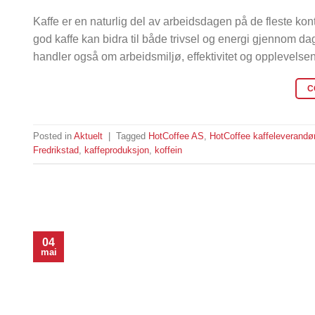
Kaffe er en naturlig del av arbeidsdagen på de fleste kon
god kaffe kan bidra til både trivsel og energi gjennom da
handler også om arbeidsmiljø, effektivitet og opplevels
C
Posted in
Aktuelt
|
Tagged
HotCoffee AS
,
HotCoffee kaffeleverandø
Fredrikstad
,
kaffeproduksjon
,
koffein
04
mai