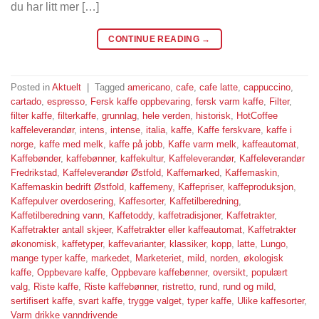
du har litt mer […]
CONTINUE READING
→
Posted in
Aktuelt
|
Tagged
americano
,
cafe
,
cafe latte
,
cappuccino
,
cartado
,
espresso
,
Fersk kaffe oppbevaring
,
fersk varm kaffe
,
Filter
,
filter kaffe
,
filterkaffe
,
grunnlag
,
hele verden
,
historisk
,
HotCoffee
kaffeleverandør
,
intens
,
intense
,
italia
,
kaffe
,
Kaffe ferskvare
,
kaffe i
norge
,
kaffe med melk
,
kaffe på jobb
,
Kaffe varm melk
,
kaffeautomat
,
Kaffebønder
,
kaffebønner
,
kaffekultur
,
Kaffeleverandør
,
Kaffeleverandør
Fredrikstad
,
Kaffeleverandør Østfold
,
Kaffemarked
,
Kaffemaskin
,
Kaffemaskin bedrift Østfold
,
kaffemeny
,
Kaffepriser
,
kaffeproduksjon
,
Kaffepulver overdosering
,
Kaffesorter
,
Kaffetilberedning
,
Kaffetilberedning vann
,
Kaffetoddy
,
kaffetradisjoner
,
Kaffetrakter
,
Kaffetrakter antall skjeer
,
Kaffetrakter eller kaffeautomat
,
Kaffetrakter
økonomisk
,
kaffetyper
,
kaffevarianter
,
klassiker
,
kopp
,
latte
,
Lungo
,
mange typer kaffe
,
markedet
,
Marketeriet
,
mild
,
norden
,
økologisk
kaffe
,
Oppbevare kaffe
,
Oppbevare kaffebønner
,
oversikt
,
populært
valg
,
Riste kaffe
,
Riste kaffebønner
,
ristretto
,
rund
,
rund og mild
,
sertifisert kaffe
,
svart kaffe
,
trygge valget
,
typer kaffe
,
Ulike kaffesorter
,
Varm drikke vanndrivende