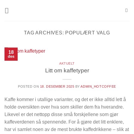
Skip
to
content
TAG ARCHIVES:
POPULÆRT VALG
18
des
AKTUELT
Litt om kaffetyper
POSTED ON
18. DESEMBER 2025
BY
ADMIN_HOTCOFFEE
Kaffe kommer i utallige varianter, og det er ikke alltid lett å
holde oversikten over hva som skiller dem fra hverandre.
Likevel er det nettopp disse små forskjellene som gjør
kaffeverdenen så spennende. For å gjøre det litt enklere,
har vi samlet noen av de mest brukte kaffedrikkene – slik at