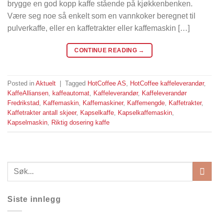
brygge en god kopp kaffe stående på kjøkkenbenken.
Være seg noe så enkelt som en vannkoker beregnet til
pulverkaffe, eller en kaffetrakter eller kaffemaskin […]
CONTINUE READING
→
Posted in
Aktuelt
|
Tagged
HotCoffee AS
,
HotCoffee kaffeleverandør
,
KaffeAlliansen
,
kaffeautomat
,
Kaffeleverandør
,
Kaffeleverandør
Fredrikstad
,
Kaffemaskin
,
Kaffemaskiner
,
Kaffemengde
,
Kaffetrakter
,
Kaffetrakter antall skjeer
,
Kapselkaffe
,
Kapselkaffemaskin
,
Kapselmaskin
,
Riktig dosering kaffe
Siste innlegg