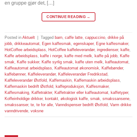
en gruppe gjør det, […]
CONTINUE READING
→
Posted in
Aktuelt
|
Tagged
barn
,
caffe latte
,
cappuccino
,
drikke på
jobb
,
drikkeautomat
,
Egen kaffesmak
,
egenskaper
,
Egne kaffesmaker
,
HotCoffee arbeidsplass
,
HotCoffee kaffeleverandør
,
ingredienser
,
kaffe
,
Kaffe arbeidsplass
,
kaffe i norge
,
kaffe med melk
,
kaffe på jobb
,
Kaffe
smak
,
Kaffe sukker
,
Kaffe syrlig smak
,
kaffe uten melk
,
kaffeautomat
,
Kaffeautomat arbeidsplass
,
Kaffeautomat økonomisk
,
Kaffebønder
,
kaffebønner
,
Kaffeleverandør
,
Kaffeleverandør Fredrikstad
,
Kaffeleverandør Østfold
,
Kaffemaskin
,
Kaffemaskin arbeidsplass
,
Kaffemaskin bedrift Østfold
,
kaffeproduksjon
,
Kaffesmaker
,
Kaffesmaking
,
Kaffetrakter
,
Kaffetrakter eller kaffeautomat
,
kaffetyper
,
Koffeinholdige drikker
,
kontakt
,
økologisk kaffe
,
smak
,
smakssansene
,
smakssanser
,
te
,
te for alle
,
Vanndispenser bedrift Østfold
,
Varm drikke
vanndrivende
,
voksne