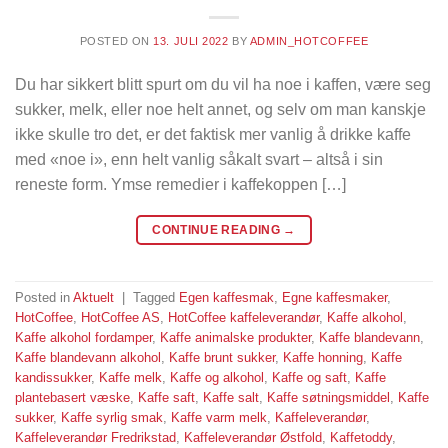
POSTED ON
13. JULI 2022
BY
ADMIN_HOTCOFFEE
Du har sikkert blitt spurt om du vil ha noe i kaffen, være seg
sukker, melk, eller noe helt annet, og selv om man kanskje
ikke skulle tro det, er det faktisk mer vanlig å drikke kaffe
med «noe i», enn helt vanlig såkalt svart – altså i sin
reneste form. Ymse remedier i kaffekoppen […]
CONTINUE READING
→
Posted in
Aktuelt
|
Tagged
Egen kaffesmak
,
Egne kaffesmaker
,
HotCoffee
,
HotCoffee AS
,
HotCoffee kaffeleverandør
,
Kaffe alkohol
,
Kaffe alkohol fordamper
,
Kaffe animalske produkter
,
Kaffe blandevann
,
Kaffe blandevann alkohol
,
Kaffe brunt sukker
,
Kaffe honning
,
Kaffe
kandissukker
,
Kaffe melk
,
Kaffe og alkohol
,
Kaffe og saft
,
Kaffe
plantebasert væske
,
Kaffe saft
,
Kaffe salt
,
Kaffe søtningsmiddel
,
Kaffe
sukker
,
Kaffe syrlig smak
,
Kaffe varm melk
,
Kaffeleverandør
,
Kaffeleverandør Fredrikstad
,
Kaffeleverandør Østfold
,
Kaffetoddy
,