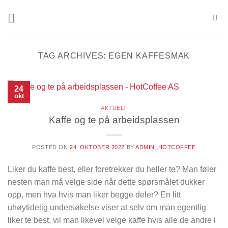
Skip
to
content
TAG ARCHIVES:
EGEN KAFFESMAK
24
okt
AKTUELT
Kaffe og te på arbeidsplassen
POSTED ON
24. OKTOBER 2022
BY
ADMIN_HOTCOFFEE
Liker du kaffe best, eller foretrekker du heller te? Man føler
nesten man må velge side når dette spørsmålet dukker
opp, men hva hvis man liker begge deler? En litt
uhøytidelig undersøkelse viser at selv om man egentlig
liker te best, vil man likevel velge kaffe hvis alle de andre i