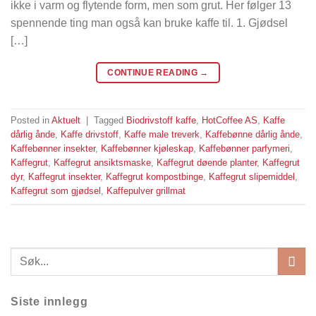
ikke i varm og flytende form, men som grut. Her følger 13
spennende ting man også kan bruke kaffe til. 1. Gjødsel
[…]
CONTINUE READING
→
Posted in
Aktuelt
|
Tagged
Biodrivstoff kaffe
,
HotCoffee AS
,
Kaffe
dårlig ånde
,
Kaffe drivstoff
,
Kaffe male treverk
,
Kaffebønne dårlig ånde
,
Kaffebønner insekter
,
Kaffebønner kjøleskap
,
Kaffebønner parfymeri
,
Kaffegrut
,
Kaffegrut ansiktsmaske
,
Kaffegrut døende planter
,
Kaffegrut
dyr
,
Kaffegrut insekter
,
Kaffegrut kompostbinge
,
Kaffegrut slipemiddel
,
Kaffegrut som gjødsel
,
Kaffepulver grillmat
Siste innlegg