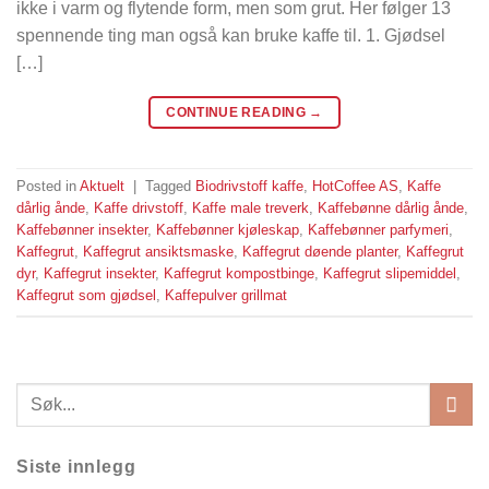
ikke i varm og flytende form, men som grut. Her følger 13
spennende ting man også kan bruke kaffe til. 1. Gjødsel
[…]
CONTINUE READING
→
Posted in
Aktuelt
|
Tagged
Biodrivstoff kaffe
,
HotCoffee AS
,
Kaffe
dårlig ånde
,
Kaffe drivstoff
,
Kaffe male treverk
,
Kaffebønne dårlig ånde
,
Kaffebønner insekter
,
Kaffebønner kjøleskap
,
Kaffebønner parfymeri
,
Kaffegrut
,
Kaffegrut ansiktsmaske
,
Kaffegrut døende planter
,
Kaffegrut
dyr
,
Kaffegrut insekter
,
Kaffegrut kompostbinge
,
Kaffegrut slipemiddel
,
Kaffegrut som gjødsel
,
Kaffepulver grillmat
Siste innlegg