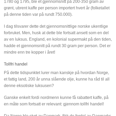
1780 og 1795, ble et gjennomsnitt på 200-350 gram av
grønt, ubrent kaffe per person importert hvert år (folketallet
på denne tiden var på rundt 750.000).
I dag tilsvarer dette det gjennomsnittlige norske ukentlige
forbruket. Men, husk at dette ble fortsatt ansett som en del
av en luksus. England, en kolonial supermakt på den tiden,
hadde et gjennomsnitt på rundt 30 gram per person. Det er
mindre enn tre kopper i året!
Tollfri handel
På dette tidspunktet lurer man kanskje på hvordan Norge,
et fattig land, 200 år unna slående olje, kunne ha råd til all
denne eksotiske luksusen?
Ganske enkelt fordi nordmenn kunne få rabattert kaffe, på
en måte som fortsatt er relevant: gjennom tollfri handel!
Da Norge ble styrt av Danmark, fikk de fordel av Danmarks