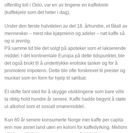
offentlig toll i Oslo, var en av tingene en
kaffekiele
(kaffekjele som det heter i dag).
Under den første halvdelen av det 18. århundre, et fåtall av
mennesker – mest rike kjøpmenn og adeler – nøt kaffe så
og si jevnlig.
På samme tid ble det solgt på apoteker som et lakserende
middel. I det kontinentale Europa på dette tidspunktet, ble
det også brukt til å undertrykke erotiske tanker og for å
promotere impotens. Dette ble ofte forskrevet til prester og
munker som en form for hjelp til sølibat.
Et skifte fant sted for å skygge utviklingene som bare ville
ta riktig hold hundre år senere. Kaffe hadde begynt å støte
ut alkohol som et sosialt smøremiddel.
Kun 60 år senere konsumerte Norge mer kaffe per capita
enn noe annet land uten en koloni for kaffedyrking. Mellom