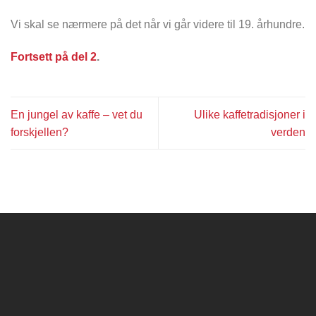
Vi skal se nærmere på det når vi går videre til 19. århundre.
Fortsett på del 2
.
En jungel av kaffe – vet du
Ulike kaffetradisjoner i
forskjellen?
verden