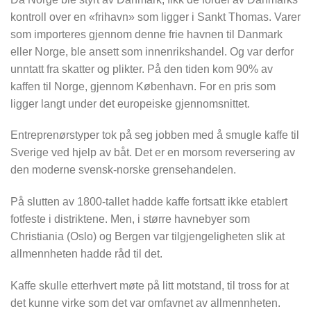
kontroll over en «frihavn» som ligger i Sankt Thomas. Varer
som importeres gjennom denne frie havnen til Danmark
eller Norge, ble ansett som innenrikshandel. Og var derfor
unntatt fra skatter og plikter. På den tiden kom 90% av
kaffen til Norge, gjennom København. For en pris som
ligger langt under det europeiske gjennomsnittet.
Entreprenørstyper tok på seg jobben med å smugle kaffe til
Sverige ved hjelp av båt. Det er en morsom reversering av
den moderne svensk-norske grensehandelen.
På slutten av 1800-tallet hadde kaffe fortsatt ikke etablert
fotfeste i distriktene. Men, i større havnebyer som
Christiania (Oslo) og Bergen var tilgjengeligheten slik at
allmennheten hadde råd til det.
Kaffe skulle etterhvert møte på litt motstand, til tross for at
det kunne virke som det var omfavnet av allmennheten.