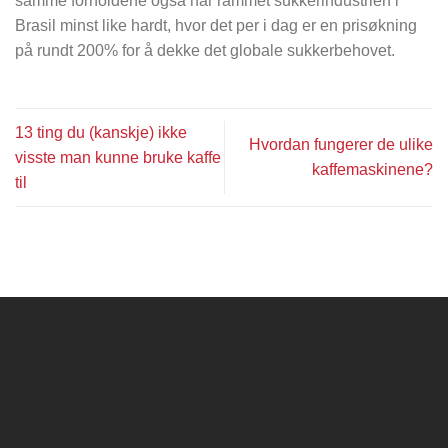
samme forholdene også har rammet sukkerindustrien i
Brasil minst like hardt, hvor det per i dag er en prisøkning
på rundt 200% for å dekke det globale sukkerbehovet.
13 ting du (kanskje) ikke
Hvordan fungerer de ulike
visste man kunne bruke kaffe
kaffemaskinene?
til