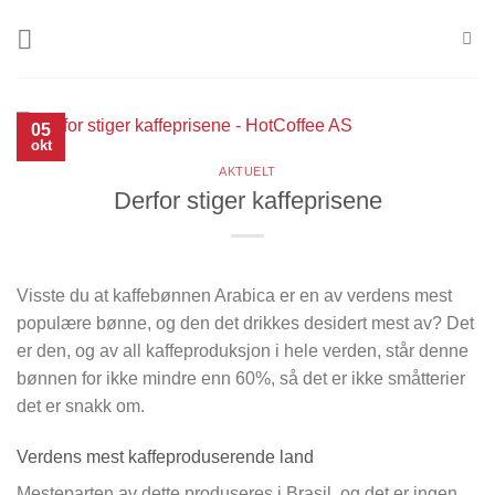
Skip
to
content
05
okt
AKTUELT
Derfor stiger kaffeprisene
Visste du at kaffebønnen Arabica er en av verdens mest
populære bønne, og den det drikkes desidert mest av? Det
er den, og av all kaffeproduksjon i hele verden, står denne
bønnen for ikke mindre enn 60%, så det er ikke småtterier
det er snakk om.
Verdens mest kaffeproduserende land
Mesteparten av dette produseres i Brasil, og det er ingen