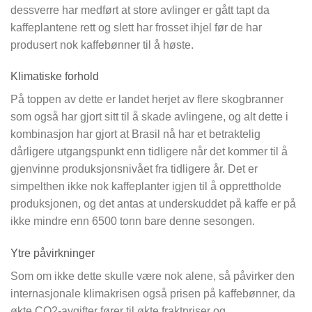
dessverre har medført at store avlinger er gått tapt da
kaffeplantene rett og slett har frosset ihjel før de har
produsert nok kaffebønner til å høste.
Klimatiske forhold
På toppen av dette er landet herjet av flere skogbranner
som også har gjort sitt til å skade avlingene, og alt dette i
kombinasjon har gjort at Brasil nå har et betraktelig
dårligere utgangspunkt enn tidligere når det kommer til å
gjenvinne produksjonsnivået fra tidligere år. Det er
simpelthen ikke nok kaffeplanter igjen til å opprettholde
produksjonen, og det antas at underskuddet på kaffe er på
ikke mindre enn 6500 tonn bare denne sesongen.
Ytre påvirkninger
Som om ikke dette skulle være nok alene, så påvirker den
internasjonale klimakrisen også prisen på kaffebønner, da
økte CO2-avgifter fører til økte fraktpriser og