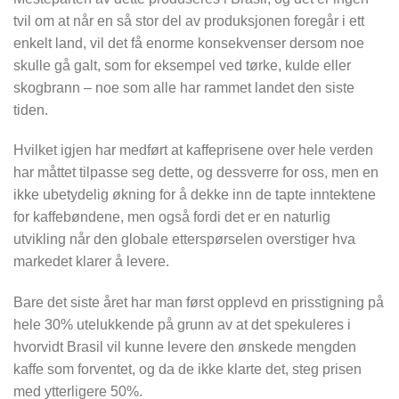
tvil om at når en så stor del av produksjonen foregår i ett
enkelt land, vil det få enorme konsekvenser dersom noe
skulle gå galt, som for eksempel ved tørke, kulde eller
skogbrann – noe som alle har rammet landet den siste
tiden.
Hvilket igjen har medført at kaffeprisene over hele verden
har måttet tilpasse seg dette, og dessverre for oss, men en
ikke ubetydelig økning for å dekke inn de tapte inntektene
for kaffebøndene, men også fordi det er en naturlig
utvikling når den globale etterspørselen overstiger hva
markedet klarer å levere.
Bare det siste året har man først opplevd en prisstigning på
hele 30% utelukkende på grunn av at det spekuleres i
hvorvidt Brasil vil kunne levere den ønskede mengden
kaffe som forventet, og da de ikke klarte det, steg prisen
med ytterligere 50%.