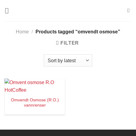
Skip
to
content
Home
/
Products tagged “omvendt osmose”
FILTER
Omvendt Osmose (R.O.)
vannrenser